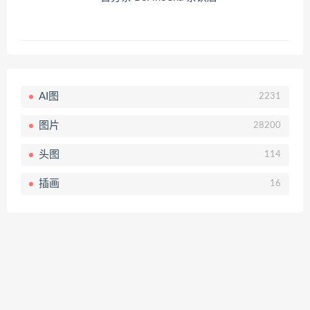
AI图
2231
图片
28200
头图
114
插画
16