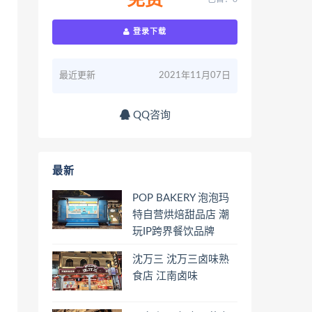
免费
登录下载
最近更新
2021年11月07日
QQ咨询
最新
POP BAKERY 泡泡玛
特自营烘焙甜品店 潮
玩IP跨界餐饮品牌
沈万三 沈万三卤味熟
食店 江南卤味