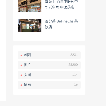
雷允上 百年中医药中
华老字号 中医药店
百分茶 BeFineCha 茶
饮店
AI图
2231
图片
28200
头图
114
插画
16