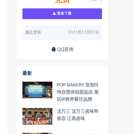
免费
登录下载
最近更新
2021年11月07日
QQ咨询
最新
POP BAKERY 泡泡玛
特自营烘焙甜品店 潮
玩IP跨界餐饮品牌
沈万三 沈万三卤味熟
食店 江南卤味