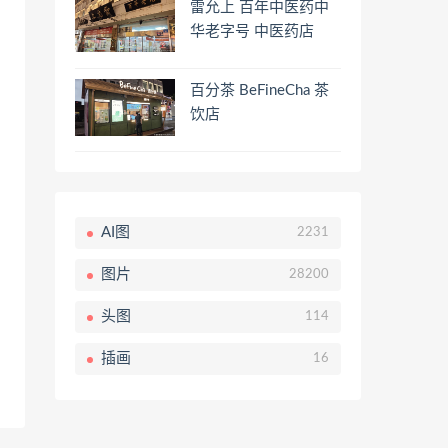
雷允上 百年中医药中
华老字号 中医药店
百分茶 BeFineCha 茶
饮店
AI图
2231
图片
28200
头图
114
插画
16