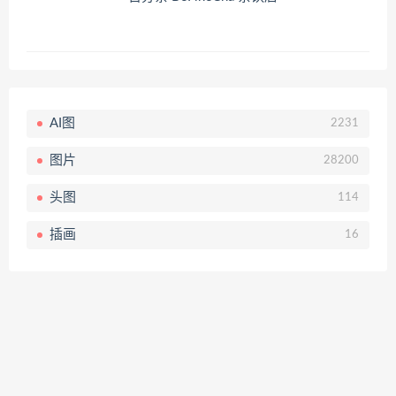
AI图
2231
图片
28200
头图
114
插画
16