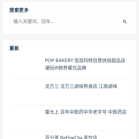
搜索更多
最新
POP BAKERY 泡泡玛特自营烘焙甜品店
潮玩IP跨界餐饮品牌
沈万三 沈万三卤味熟食店 江南卤味
雷允上 百年中医药中华老字号 中医药店
百分茶 BeFineCha 茶饮店