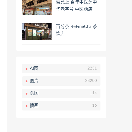
雷允上 百年中医药中
华老字号 中医药店
百分茶 BeFineCha 茶
饮店
AI图
2231
图片
28200
头图
114
插画
16