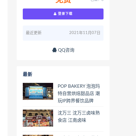
免费
登录下载
最近更新
2021年11月07日
QQ咨询
最新
POP BAKERY 泡泡玛
特自营烘焙甜品店 潮
玩IP跨界餐饮品牌
沈万三 沈万三卤味熟
食店 江南卤味