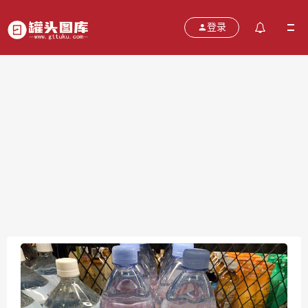
登录
evian 依云 纯净水 矿泉水 高端水 盒马鲜
生 生鲜超市 新零售
2021-11-07
分类：
图片
热度：753
评论：
0
售价：￥免费