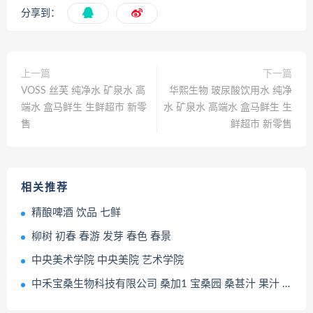
分享到：
上一篇
下一篇
VOSS 丝芙 纯净水 矿泉水 高
华熙生物 玻尿酸饮用水 纯净
端水 盒马鲜生 生鲜超市 新零
水 矿泉水 高端水 盒马鲜生 生
售
鲜超市 新零售
相关推荐
精酿啤酒 饮品 七鲜
柳树 初春 春游 发芽 春色 春景
中央美术学院 中央美院 艺术学院
中禾宝桑生物科技有限公司 桑加1 宝桑园 桑甚汁 果汁 饮料 饮品 桑葚复合果汁