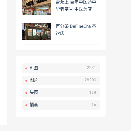
雷允上 百年中医药中
华老字号 中医药店
百分茶 BeFineCha 茶
饮店
AI图
2231
图片
28200
头图
114
插画
16