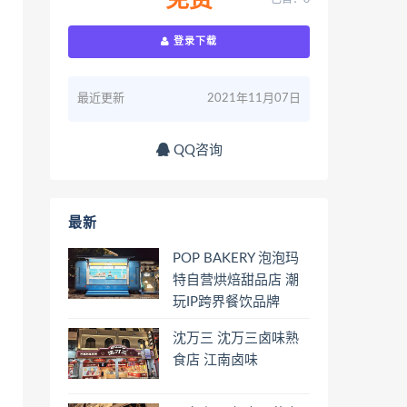
免费
登录下载
最近更新
2021年11月07日
QQ咨询
最新
POP BAKERY 泡泡玛
特自营烘焙甜品店 潮
玩IP跨界餐饮品牌
沈万三 沈万三卤味熟
食店 江南卤味