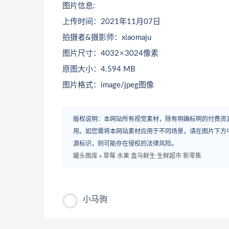
图片信息:
上传时间：2021年11月07日
拍摄者&摄影师：xiaomaju
图片尺寸：4032 × 3024像素
原图大小：4.594 MB
图片格式：image/jpeg图像
版权说明：本网站所有视觉素材，除有明确标明的付费资
用。如您需将本网站素材应用于不同场景，请在图片下方中
源标识，则可能存在侵权的法律风险。
罐头图库
»
草莓 水果 盒马鲜生 生鲜超市 新零售
小马驹