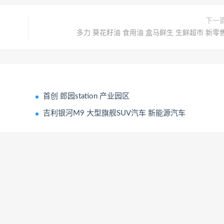
下一
多力 葵花籽油 食用油 盒马鲜生 生鲜超市 新零
首创 郎园station 产业园区
吉利银河M9 大型旗舰SUV汽车 新能源汽车