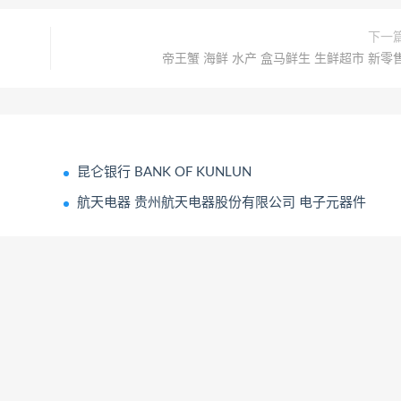
下一
帝王蟹 海鲜 水产 盒马鲜生 生鲜超市 新零
昆仑银行 BANK OF KUNLUN
航天电器 贵州航天电器股份有限公司 电子元器件