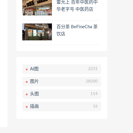
雷允上 百年中医药中
华老字号 中医药店
百分茶 BeFineCha 茶
饮店
AI图
2231
图片
28200
头图
114
插画
16