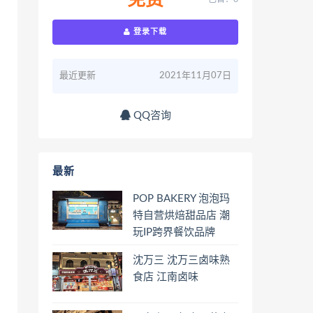
免费
登录下载
最近更新
2021年11月07日
QQ咨询
最新
POP BAKERY 泡泡玛
特自营烘焙甜品店 潮
玩IP跨界餐饮品牌
沈万三 沈万三卤味熟
食店 江南卤味