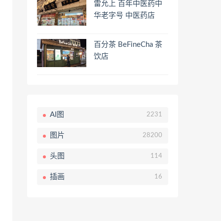
雷允上 百年中医药中
华老字号 中医药店
百分茶 BeFineCha 茶
饮店
AI图
2231
图片
28200
头图
114
插画
16