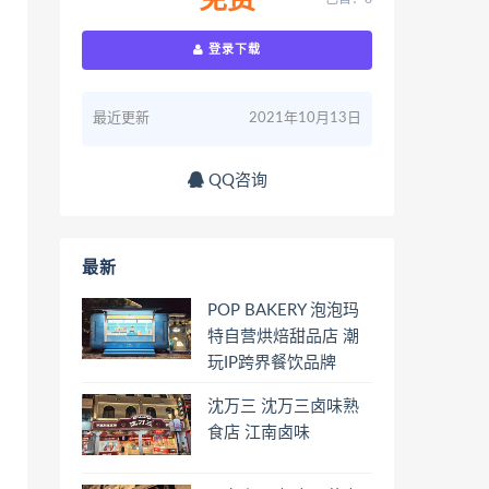
免费
登录下载
最近更新
2021年10月13日
QQ咨询
最新
POP BAKERY 泡泡玛
特自营烘焙甜品店 潮
玩IP跨界餐饮品牌
沈万三 沈万三卤味熟
食店 江南卤味