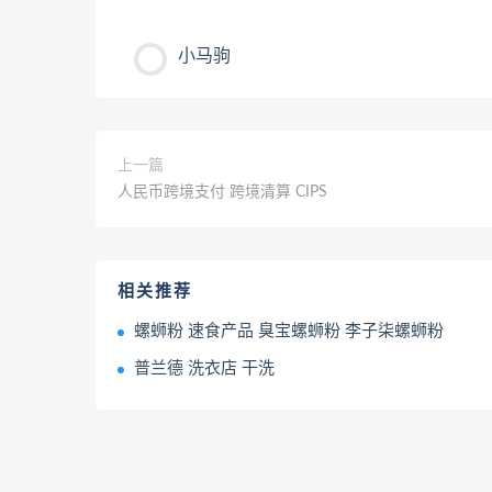
小马驹
上一篇
人民币跨境支付 跨境清算 CIPS
相关推荐
螺蛳粉 速食产品 臭宝螺蛳粉 李子柒螺蛳粉
普兰德 洗衣店 干洗