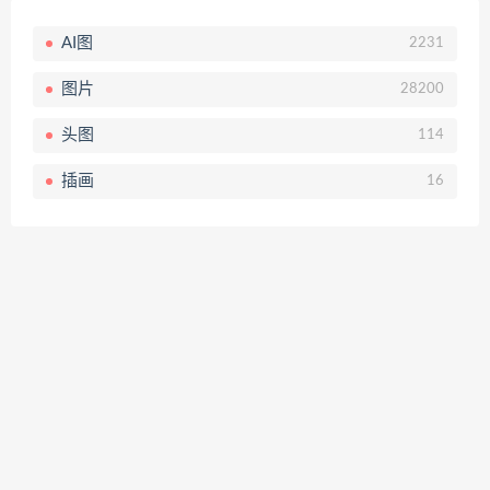
AI图
2231
图片
28200
头图
114
插画
16